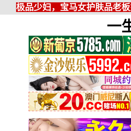
极品少妇，宝马女护肤品老板
一