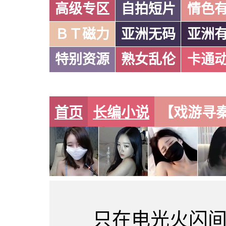
高级专区
自拍短片
情色
ＢＴ磁力
亚洲无码
亚洲
特别资源
熟女乱伦
卡通
首页
长编小说
【戏游寻秦
只在电光火闪间，