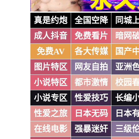
真是约炮
全国空降
同城
成人抖音
免费看片
暗网
免费AV
各大传媒
国产
图片特区
网友自拍
亚洲
小说特区
都市激情
校园
小说专区
性爱技巧
长编
性爱之旅
日本无码
日本
在线电影
强暴迷奸
三级